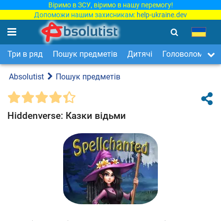
Віримо в ЗСУ, віримо в нашу перемогу!
Допоможи нашим захисникам:
help-ukraine.dev
Три в ряд
Пошук предметів
Дитячі
Головоломки
Absolutist
Пошук предметів
Hiddenverse: Казки відьми