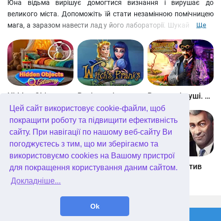
Юна відьма вирішує домогтися визнання і вирушає до
великого міста. Допоможіть їй стати незамінною помічницею
мага, а заразом навести лад у його лабораторії. Шукайте пари
Ще
або трійки схожих предметів та заробляйте зірки, щоб зробити
ремонт у вежі мага, а потім і середньовічному замку. Збирайте
пазли, щоб відкрити новий розділ та нові цікаві пригоди. Повна
версія гри доступна безкоштовно, але у вас є можливість за
бажання придбати бонуси та підказки.
Hidden Objects Getaway
Витівки відьми. Принц-жаба
Вкрадені душі. Кривавий ритуал
Цей сайт використовує cookie-файли, щоб
покращити роботу та підвищити ефективність
сайту. При навігації по нашому веб-сайту Ви
погоджуєтесь з тим, що ми зберігаємо та
використовуємо cookies на Вашому пристрої
Королівство Аурелія. Таємниця отруєного кинджала
Crime City Detective
WTF Детектив
для покращення користування даним сайтом.
Докладніше...
WellGames.com
QuData.com
Ok
2026 © Absolutist