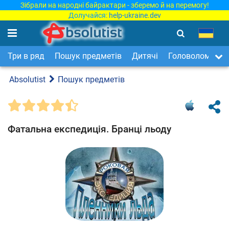
Зібрали на народні байрактари - зберемо й на перемогу!
Долучайся:
help-ukraine.dev
Три в ряд
Пошук предметів
Дитячі
Головоломки
Absolutist
Пошук предметів
Фатальна експедиція. Бранці льоду