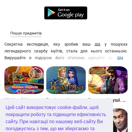
Пошук предметів
Секретна експедиція, яку зробив ваш дід у пошуках
легендарного скарбу інуїтів, стала для нього останньою.
Вирушайте в подорож його стопами, шукайте приховані
Ще
предмети і вирішуйте головоломки, щоб дізнатися про його
долю.
Hidden Objects Getaway
Витівки відьми. Принц-жаба
Вкрадені душі. Кривавий ритуал
Цей сайт використовує cookie-файли, щоб
покращити роботу та підвищити ефективність
сайту. При навігації по нашому веб-сайту Ви
погоджуєтесь з тим, що ми зберігаємо та