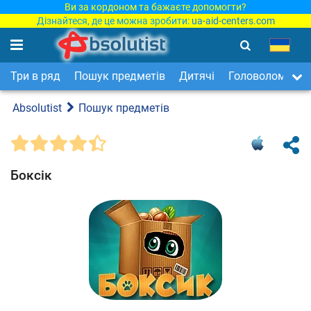
Ви за кордоном та бажаєте допомогти?
Дізнайтеся, де це можна зробити:
ua-aid-centers.com
Три в ряд
Пошук предметів
Дитячі
Головоломки
Absolutist
Пошук предметів
Боксік