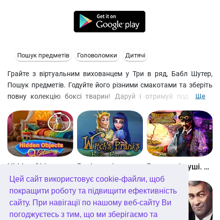
Пошук предметів
Головоломки
Дитячі
Грайте з віртуальним вихованцем у Три в ряд, Бабл Шутер,
Пошук предметів. Годуйте його різними смакотами та зберіть
повну колекцію боксі тварин! Даруй і отримуй подарунки,
Ще
змагайся з друзями, ставь нові рекорди! та головоломки
- Барвисті рівні на пошук предметів
- Енциклопедія цієї гри про тварин
Hidden Objects Getaway
Витівки відьми. Принц-жаба
Вкрадені душі. Кривавий ритуал
Цей сайт використовує cookie-файли, щоб
покращити роботу та підвищити ефективність
сайту. При навігації по нашому веб-сайту Ви
погоджуєтесь з тим, що ми зберігаємо та