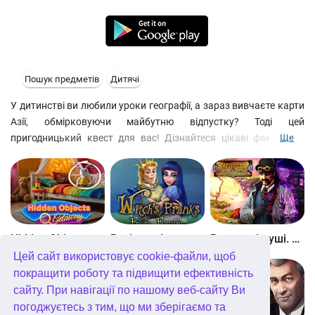
Пошук предметів
Дитячі
У дитинстві ви любили уроки географії, а зараз вивчаєте карти
Азії, обмірковуючи майбутню відпустку? Тоді цей
пригодницький квест для вас! Дізнайтеся цікаві факти про
Ще
країни Сходу, досліджуючи яскраві сцени пошуку предметів. У
перерві між подорожами можна розгадувати головоломки та
збирати пазли. Розгадуйте загадки у грі “Мільйонер” або
випробувайте удачу в казино, щоб заробити на квиток до
чергової екзотичної країни.
Особливості гри:
Hidden Objects Getaway
Витівки відьми. Принц-жаба
Вкрадені душі. Кривавий ритуал
- Барвисті сцени на пошук предметів
Цей сайт використовує cookie-файли, щоб
- Міні-ігри для всієї родини: кульки, маджонг та вікторина
покращити роботу та підвищити ефективність
- Можливість грати з друзями та відправляти подарунки
сайту. При навігації по нашому веб-сайту Ви
- Цікаві факти про історію та культуру країн Азії
погоджуєтесь з тим, що ми зберігаємо та