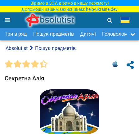
Віримо в ЗСУ, віримо в нашу перемогу!
Допоможи нашим захисникам:
help-ukraine.dev
Три в ряд
Пошук предметів
Дитячі
Головоломки
Absolutist
Пошук предметів
Секретна Азія