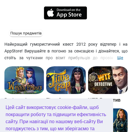
Пошук предметів
Найкращий гумористичний квест 2012 року відтепер і на
AppStore! Вирушайте в погоню за сенсацією і дізнайтеся, що
стоїть за чутками про візит прибульців до провінційного
Ще
містечка Тундель. Невідомо, чи в тому вино НЛО, але щось з
його жителями явно не так. Запасіться терпінням і почуттям
гумору: на вас чекає вельми незвичайна пригода! пошук
предметів
- Безрозмірний інвентар та зручний список завдань
- Карта міста + метро та таксі, для тих, хто не любить багато
Витівки відьми. Принц-жаба
Time Gap
WTF Детектив
ходити
Цей сайт використовує cookie-файли, щоб
- Гумористичний сюжет та прикольна графіка
покращити роботу та підвищити ефективність
сайту. При навігації по нашому веб-сайту Ви
погоджуєтесь з тим, що ми зберігаємо та