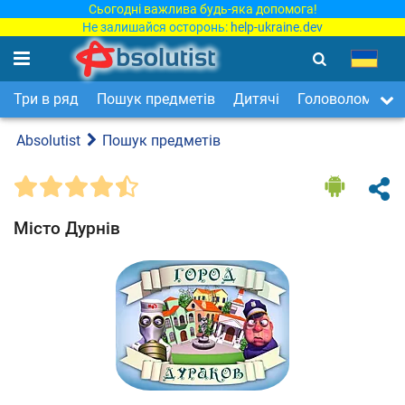
Сьогодні важлива будь-яка допомога!
Не залишайся осторонь:
help-ukraine.dev
Три в ряд
Пошук предметів
Дитячі
Головоломки
Absolutist
Пошук предметів
Місто Дурнів