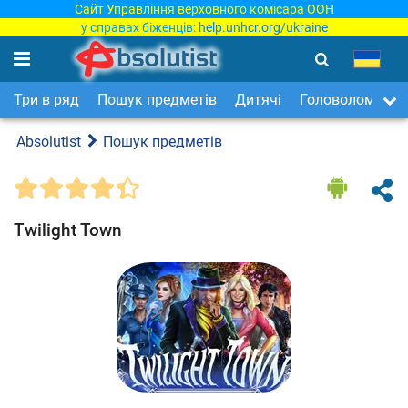
Сайт Управління верховного комісара ООН
у справах біженців:
help.unhcr.org/ukraine
Три в ряд
Пошук предметів
Дитячі
Головоломки
Absolutist
Пошук предметів
Twilight Town