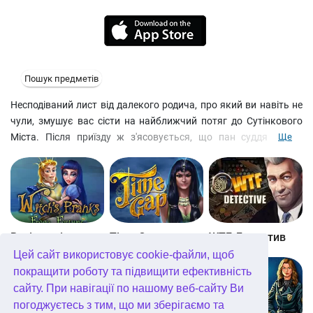
Пошук предметів
Несподіваний лист від далекого родича, про який ви навіть не
чули, змушує вас сісти на найближчий потяг до Сутінкового
Міста. Після приїзду ж з'ясовується, що пан суддя помер
Ще
напередодні за нез'ясованих обставин і вам, як останньому
представнику стародавнього і славного роду, дістався у
спадок його особняк… і справа всього його життя. Шукайте
докази у локаціях на пошук предметів, щоб розкрити
таємницю смерті судді Костянтина та інші загадкові злочини.
Збирайте магічні артефакти, грайте в казино та на біржі,
Витівки відьми. Принц-жаба
Time Gap
WTF Детектив
заведіть рахунок у місцевому банку та потоваришуйте з
Цей сайт використовує cookie-файли, щоб
балакущим барменом, який в курсі останніх новин. З цією
покращити роботу та підвищити ефективність
безкоштовною стратегією вам нудьгувати не доведеться.
сайту. При навігації по нашому веб-сайту Ви
погоджуєтесь з тим, що ми зберігаємо та