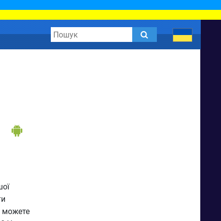
шої
ти
и можете