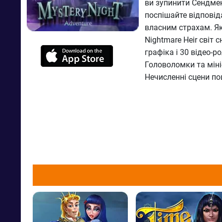
ви зупинити Сендмен
поспішайте відповід
власним страхам. Як
Nightmare Heir світ 
графіка і 30 відео-р
Головоломки та міні-
Нечисленні сцени п