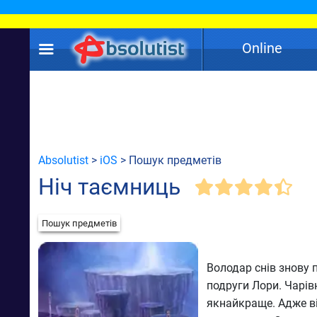
Online
Absolutist
>
iOS
> Пошук предметів
Ніч таємниць
Пошук предметів
Володар снів знову 
подруги Лори. Чарів
якнайкраще. Адже ві