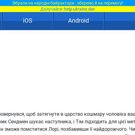
Зібрали на народні байрактари - зберемо й на перемогу!
Долучайся:
help-ukraine.dev
iOS
Android
повернувся, щоб затягнути в царство кошмару чоловіка ва
ник Сендмен шукає наступника, і Тім підходить для цієї ме
н зможе помститися Лорі, позбавивши її найдорожчого. Ч