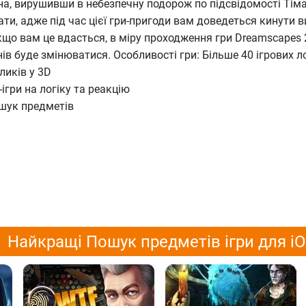
а, вирушивши в небезпечну подорож по підсвідомості Тім
ати, адже під час цієї гри-пригоди вам доведеться кинути 
що вам це вдасться, в міру проходження гри Dreamscapes 
снів буде змінюватися. Особливості гри: Більше 40 ігрових 
оликів у 3D
ігри на логіку та реакцію
ошук предметів
Найкращі Пошук предметів ігри для i