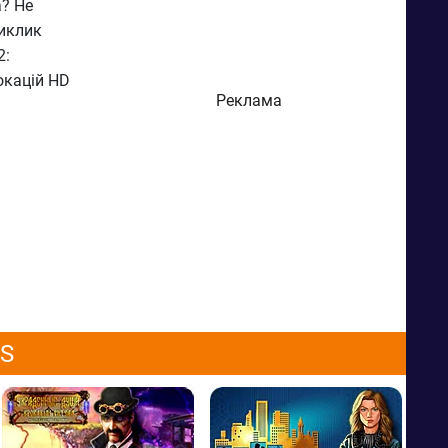
а? Не
виклик
2:
локацій HD
Реклама
OS