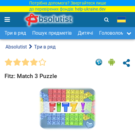
Потрібна допомога? Звертайтеся лише
до перевірених фондів:
help-ukraine.dev
Три в ряд
Пошук предметів
Дитячі
Головоломки
Absolutist
Три в ряд
Fitz: Match 3 Puzzle