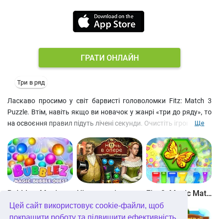
ГРАТИ ОНЛАЙН
Три в ряд
Ласкаво просимо у світ барвисті головоломки Fitz: Match 3
Puzzle. Втім, навіть якщо ви новачок у жанрі «три до ряду», то
на освоєння правил підуть лічені секунди. Очистіть ігрове поле,
Ще
змінюючи місцями елементи у сусідніх осередках, щоб вийшла
лінія із трьох або більше однакових фігур. Мета гри –
розблокувати таким чином усі кольорові осередки на ігровому
полі. З кожним новим рівнем розкладки ускладнюються, а
кількість різних елементів зростає. Відточуйте навички гри в
«Збери 3», відкрийте десятки дивовижних рівнів і змагайтеся з
Bubblez: Magic Bubble Quest
Ніч в опері
Fitz 2: Magic Match 3 Puzzle
іншими гравцями в режимі мультиплеєр.
Цей сайт використовує cookie-файли, щоб
покращити роботу та підвищити ефективність