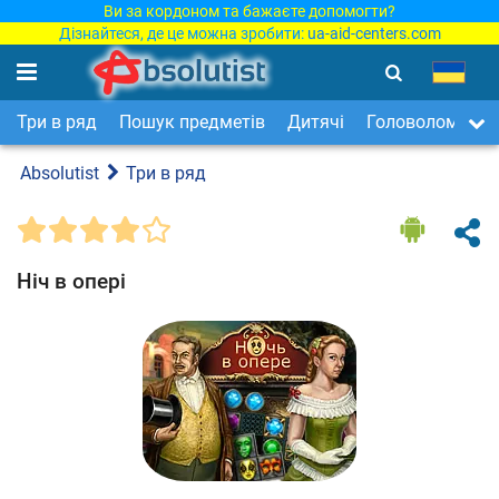
Ви за кордоном та бажаєте допомогти?
Дізнайтеся, де це можна зробити:
ua-aid-centers.com
Три в ряд
Пошук предметів
Дитячі
Головоломки
Absolutist
Три в ряд
Ніч в опері