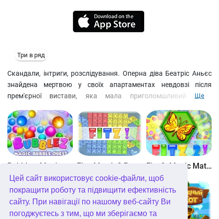
Три в ряд
Скандали, інтриги, розслідування. Оперна діва Беатріс Аньєс
знайдена мертвою у своїх апартаментах невдовзі після
прем'єрної вистави, яка мала приголомшливий успіх.
Ще
Працівники театру не встигли розійтися, і вбивцю ще можна
вистежити гарячими слідами. Ревнивий коханець, заздрісна
суперниця, яка втомилася від других ролей або, можливо,
розгніваний директор трупи… Схоже, дуже багатьом хотілося б,
щоб знаменита прима назавжди пішла зі сцени. Отже, вам,
детектив, чекає незабутня ніч в опері.
Bubblez: Magic Bubble Quest
Fitz: Match 3 Puzzle
Fitz 2: Magic Match 3 Puzzle
Цей сайт використовує cookie-файли, щоб
покращити роботу та підвищити ефективність
сайту. При навігації по нашому веб-сайту Ви
погоджуєтесь з тим, що ми зберігаємо та