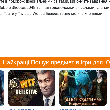
йте в подорож дзеркальними світами, виконуйте завдання 
Bubble Shooter, 2048 та інші головоломки з числами і дізнай
ів. Грати у Twisted Worlds безкоштовно можна місяцями!
Найкращі Пошук предметів ігри для i