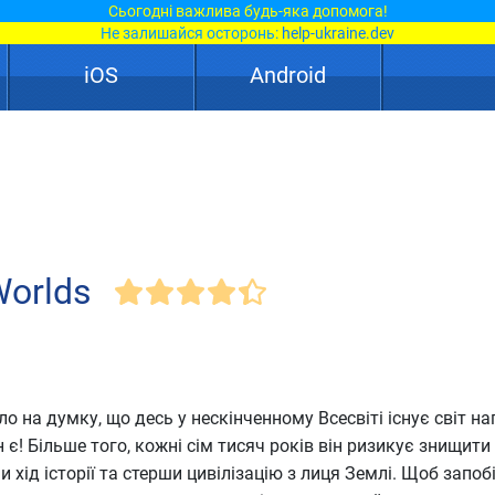
Сьогодні важлива будь-яка допомога!
Не залишайся осторонь:
help-ukraine.dev
iOS
Android
Worlds
о на думку, що десь у нескінченному Всесвіті існує світ н
 є! Більше того, кожні сім тисяч років він ризикує знищити
хід історії та стерши цивілізацію з лиця Землі. Щоб запоб