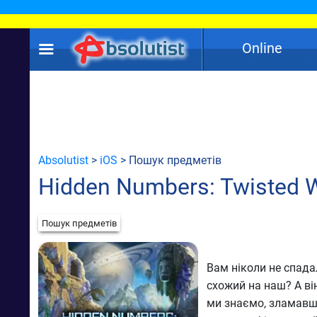
Online
Absolutist
>
iOS
> Пошук предметів
Hidden Numbers: Twisted 
Пошук предметів
Вам ніколи не спадал
схожий на наш? А він
ми знаємо, зламавши 