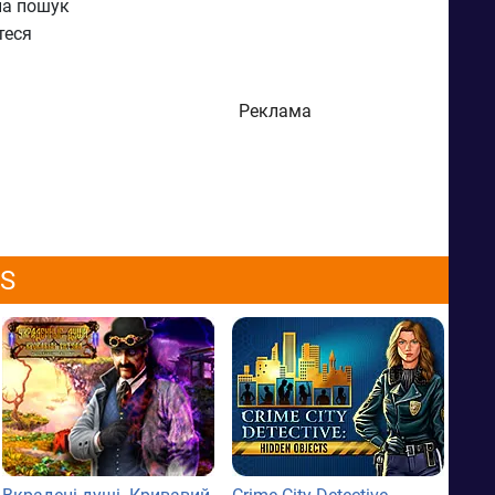
на пошук
теся
Реклама
OS