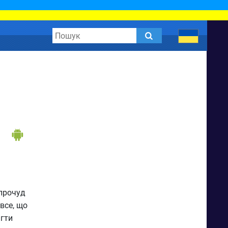
апрочуд
 все, що
ігти