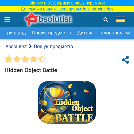
Віримо в ЗСУ, віримо в нашу перемогу!
Допоможи нашим захисникам:
help-ukraine.dev
Три в ряд
Пошук предметів
Дитячі
Головоломки
Absolutist
Пошук предметів
Hidden Object Battle