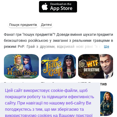
Пошук предметів
Дитячі
Фанат гри "пошук предметів"? Доведи вміння шукати предмети
безкоштовно російською у змаганні з реальними гравцями в
режимі PvP. Грай з друзями, відкривай нові рівні "я шукаю".
Ще
Особливості гри Hidden Object Battle: Спробуй шукати предмети
безкоштовно російською або по силуетах. Змагайся з
випадковими фанатами гри “пошук предметів” або друзями
- Проходь повторно рівні “я шукаю” та отримуй досягнення у
кожній кімнаті
Витівки відьми. Принц-жаба
Time Gap
WTF Детектив
Цей сайт використовує cookie-файли, щоб
- Грай з друзями та отримуй монети безкоштовно
покращити роботу та підвищити ефективність
сайту. При навігації по нашому веб-сайту Ви
- Використовуй підказки, щоб здобути перемогу в PvP грі
погоджуєтесь з тим, що ми зберігаємо та
використовуємо cookies на Вашому пристрої