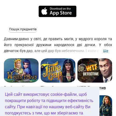
Пошук предметів
Давним-давно у світі, де править магія, у мудрого короля та
його прекрасної дружини народилося дві дочки. У обох
дівчаток був дар, але цей дар був небезпечним. І коли старша з
Ще
сестер зненавиділа молодшу, загальну улюбленицю, вона
вирішила вдатися до злих чарів. Що ж сталося потім і чому
старовинний замок нині зруйнований і перетворився на
обитель примар, вам і належить з'ясувати, завантаживши цю
чарівну гру на пошук предметів.
Витівки відьми. Принц-жаба
Time Gap
WTF Детектив
Цей сайт використовує cookie-файли, щоб
покращити роботу та підвищити ефективність
сайту. При навігації по нашому веб-сайту Ви
погоджуєтесь з тим, що ми зберігаємо та