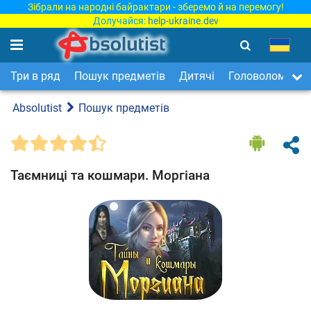
Зібрали на народні байрактари - зберемо й на перемогу!
Долучайся:
help-ukraine.dev
Три в ряд
Пошук предметів
Дитячі
Головоломки
Absolutist
Пошук предметів
Таємниці та кошмари. Моргіана