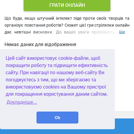
ГРАТИ ОНЛАЙН
Що буде, якщо штучний інтелект піде проти своїх творців та
організує повстання роботів? Сюжет цієї гри стрілялки онлайн
дає невтішні висновки. До вашої уваги пропонується side
Ще
scroller, в якому ви керуєте винищувачем за допомогою клавіш
Немає даних для відображення
WASD, а вогонь ведеться автоматично. Чи зможете ви пройти
всі місії?
Цей сайт використовує cookie-файли, щоб
покращити роботу та підвищити ефективність
сайту. При навігації по нашому веб-сайту Ви
погоджуєтесь з тим, що ми зберігаємо та
використовуємо cookies на Вашому пристрої
для покращення користування даним сайтом.
Докладніше...
WellGames.com
QuData.com
Ok
2026 © Absolutist