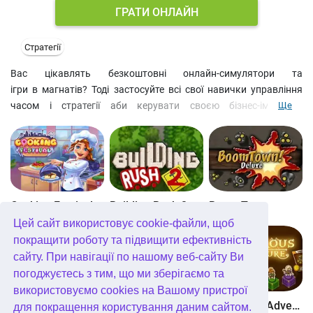
ГРАТИ ОНЛАЙН
Стратегії
Вас цікавлять безкоштовні онлайн-симулятори та
ігри в магнатів? Тоді застосуйте всі свої навички управління
часом і стратегії аби керувати своєю бізнес-імперією,
Ще
перетворивши тропічний архіпелаг на розкішний курорт.
Допоможіть Наомі відреставрувати будівлі, відкривати нові
туристичні пам'ятки та розпоряджатися статками з метою
стати готельним магнатом. Управління ресурсами є складною
задачею, оскільки великі сучасні готелі приваблюють багато
туристів, але також потребують багато енергії, включаючи
Cooking Festival
Building Rush 2
Boom Town
електроенергію. Тож використовуйте свої навички стратегії та
Цей сайт використовує cookie-файли, щоб
містобудування, щоб задовольнити всі потреби клієнтів.
покращити роботу та підвищити ефективність
Грайте в бізнес-симулятор онлайн безкоштовно зі своїми
сайту. При навігації по нашому веб-сайту Ви
друзями, щоб прогресувати швидше та ефективніше.
погоджуєтесь з тим, що ми зберігаємо та
використовуємо cookies на Вашому пристрої
Dangerous Adventure
The Smurfs Cooking
Dangerous Adventure 2
для покращення користування даним сайтом.