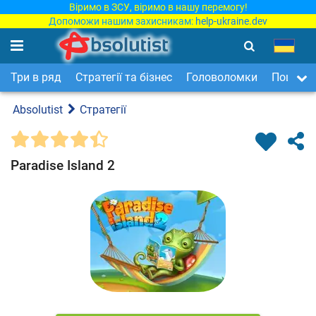
Віримо в ЗСУ, віримо в нашу перемогу!
Допоможи нашим захисникам:
help-ukraine.dev
Три в ряд
Стратегії та бізнес
Головоломки
Пошук п
Absolutist
Стратегії
Paradise Island 2