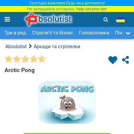
Сьогодні важлива будь-яка допомога!
Не залишайся осторонь:
help-ukraine.dev
Три в ряд
Стратегії та бізнес
Головоломки
Пошук п
Absolutist
Аркади та стрілялки
Arctic Pong