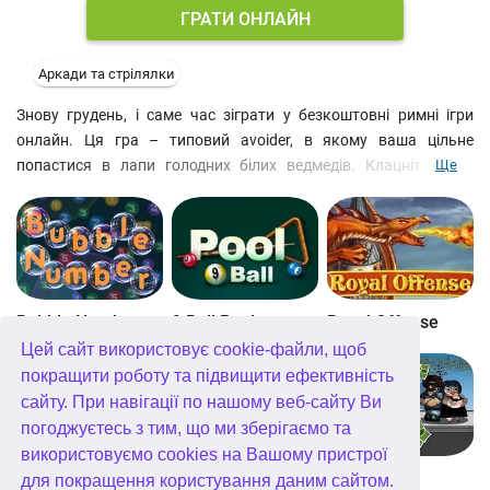
ГРАТИ ОНЛАЙН
Аркади та стрілялки
Знову грудень, і саме час зіграти у безкоштовні римні ігри
онлайн. Ця гра – типовий avoider, в якому ваша цільне
попастися в лапи голодних білих ведмедів. Клацніть, щоб
Ще
направити персонажа в протилежному напрямку, і збирайте
монети, щоб відкривати нових тварин у міру проходження гри
clicker: моржа, північного оленя, пінгвіна та сову. Оскільки
Арктичний понг – це HTML5 гра, в неї можна також грати
безкоштовно в мобільному без завантаження. Малята теж
люблять такі ігри тапалки, адже безкоштовні аркадні ігри для
Bubble Number
9 Ball Pool
Royal Offense
дітей мають просте управління, а головні персонажі – чарівні
Цей сайт використовує cookie-файли, щоб
тварини.
покращити роботу та підвищити ефективність
сайту. При навігації по нашому веб-сайту Ви
погоджуєтесь з тим, що ми зберігаємо та
використовуємо cookies на Вашому пристрої
Blockz!
Королівство Кітта
Go Repo
для покращення користування даним сайтом.