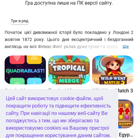
Гра доступна лише на ПК версії сайту.
Три в ряд
Початок цієї дивовижної історії було покладено у Лондоні 2
жовтня 1872 року. Цього дня ексцентричний і бездоганний
англієць на ім'я Філеас Фогг уклав дуже гучне та зухвале парі.
Ще
Містер Фогг заявив, що зможе об'їхати всю земну кулю лише за
80 днів. Ставки у суперечці високі: у разі перемоги Фогг займе
місце голови найпрестижнішого клубу джентльменів, ну а у разі
провалу позбудеться своїх статків.
Quadrablast
Tropical Merge
Wild West Match 3
Цей сайт використовує cookie-файли, щоб
покращити роботу та підвищити ефективність
сайту. При навігації по нашому веб-сайту Ви
погоджуєтесь з тим, що ми зберігаємо та
використовуємо cookies на Вашому пристрої
Bubblez!
Forest Match 4
Wonders of Egypt Match
для покращення користування даним сайтом.