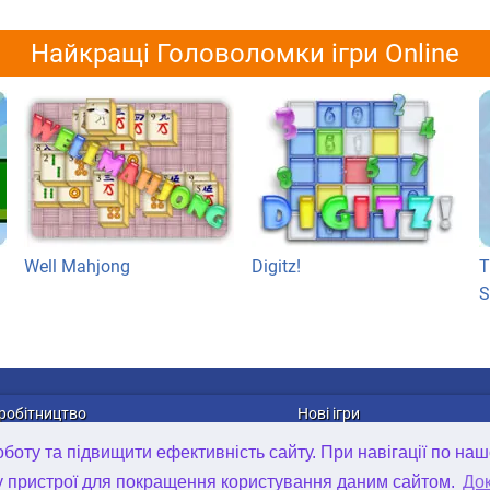
Найкращі Головоломки ігри Online
Well Mahjong
Digitz!
T
S
робітництво
Нові ігри
лама
Онлайн ігри
оту та підвищити ефективність сайту. При навігації по наш
рибуція ігор
Ігри для Android
у пристрої для покращення користування даним сайтом.
Док