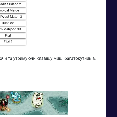
adise Island 2
ropical Merge
d West Match 3
Bubblez!
rm Mahjong 3D
Fitz!
Fitz! 2
аючи та утримуючи клавішу миші багатокутників,