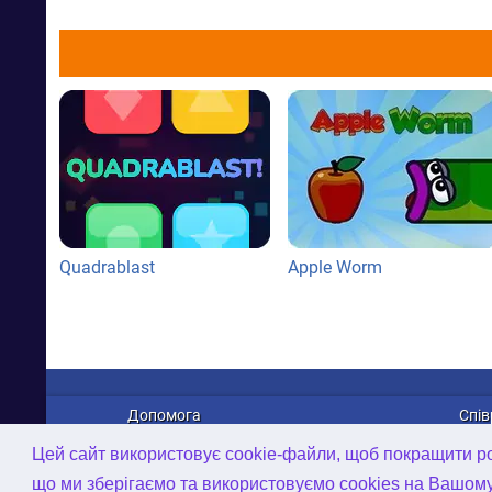
Quadrablast
Apple Worm
Допомога
Спів
Про нас
Рек
Цей сайт використовує cookie-файли, щоб покращити роб
Зв'язатися з нами
Дист
що ми зберігаємо та використовуємо cookies на Вашом