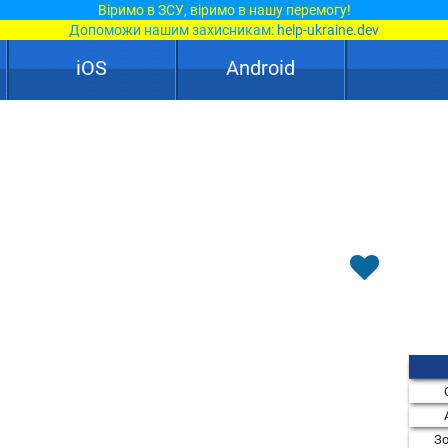
Віримо в ЗСУ, віримо в нашу перемогу!
Допоможи нашим захисникам:
help-ukraine.dev
iOS
Android
Зо