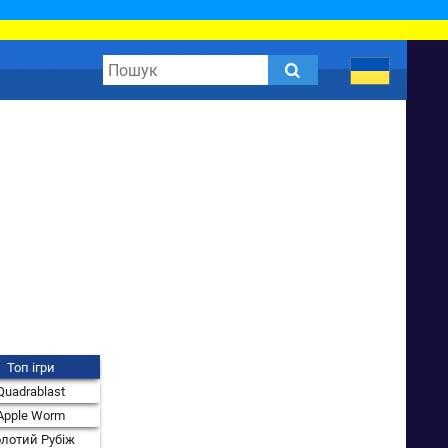
Топ ігри
Quadrablast
Apple Worm
лотий Рубіж