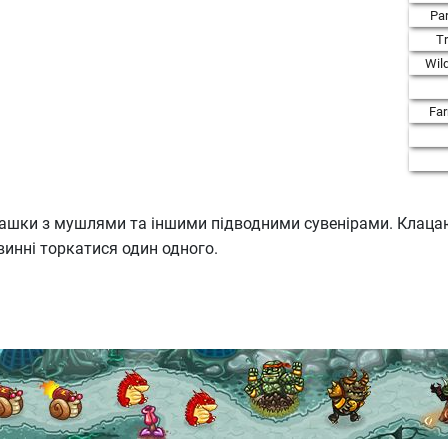
Par
T
Wil
Fa
льбашки з мушлями та іншими підводними сувенірами. Клац
овинні торкатися один одного.