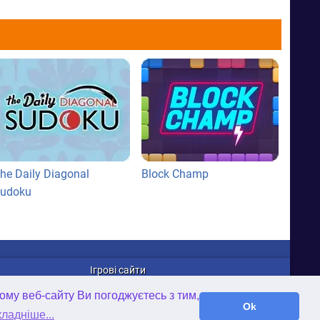
he Daily Diagonal
Block Champ
udoku
Ігрові сайти
WellGames.com
ому веб-сайту Ви погоджуєтесь з тим,
iFamilybooks.com
Ok
ладніше...