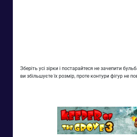
Зберіть усі зірки і постарайтеся не зачепити бу
ви збільшуєте їх розмір, проте контури фігур не п