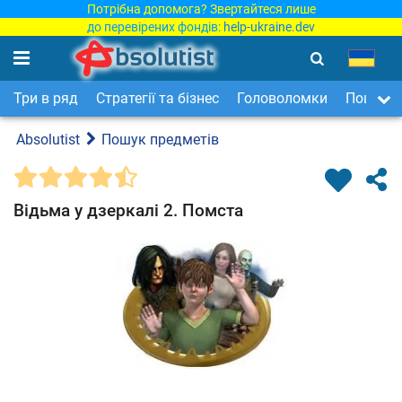
Потрібна допомога? Звертайтеся лише
до перевірених фондів:
help-ukraine.dev
Три в ряд
Стратегії та бізнес
Головоломки
Пошук п
Absolutist
Пошук предметів
Відьма у дзеркалі 2. Помста