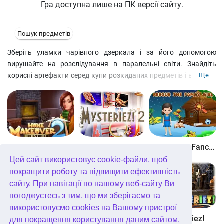
Гра доступна лише на ПК версії сайту.
Пошук предметів
Зберіть уламки чарівного дзеркала і за його допомогою
вирушайте на розслідування в паралельні світи. Знайдіть
корисні артефакти серед купи розкиданих предметів і вирішіть
Ще
головоломки в міні-іграх, щоб наблизитися до мети і врятувати
викрадену душу малюка. На допомогу вам пропонуються
підказки, що заповнюються, і щоденник, в який ви будете
заносити корисну інформацію. І пам'ятайте: відьма десь
поряд…
Home Makeover 2
Mysteriez! 2
Rescue the Fancy Girl
Цей сайт використовує cookie-файли, щоб
покращити роботу та підвищити ефективність
сайту. При навігації по нашому веб-сайту Ви
погоджуєтесь з тим, що ми зберігаємо та
використовуємо cookies на Вашому пристрої
Find the School Bag
Find the Gift Box
ABC Mysteriez!
для покращення користування даним сайтом.