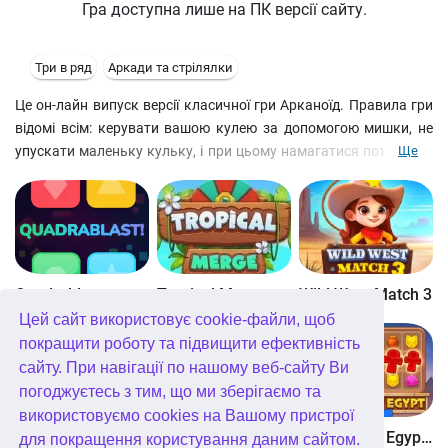
Гра доступна лише на ПК версії сайту.
Три в ряд
Аркади та стрілялки
Це он-лайн випуск версії класичної гри Арканоїд. Правила гри
відомі всім: керувати вашою кулею за допомогою мишки, не
упускати маленьку кульку, і при цьому намагатися потрапити
Ще
по всіх кольорових кулях, які знаходяться у верхньому блоці.
На початку гри куля сірого кольору. Але варто почати гру, як
він стрімко змінюватиме свій колір, забарвлюючись у кольори
ударених куль! І так доти, поки колір кульки-вибивної не
збігається з кольором верхньої кулі. В цьому випадку верхня
куля зникне. Ваші результати відображаються праворуч.
Quadrablast
Tropical Merge
Wild West Match 3
Цей сайт використовує cookie-файли, щоб
покращити роботу та підвищити ефективність
сайту. При навігації по нашому веб-сайту Ви
погоджуєтесь з тим, що ми зберігаємо та
використовуємо cookies на Вашому пристрої
Bubblez!
Forest Match 4
Wonders of Egypt Match
для покращення користування даним сайтом.