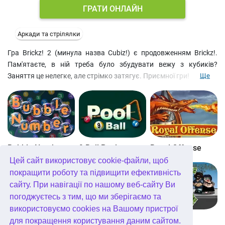
ГРАТИ ОНЛАЙН
Аркади та стрілялки
Гра Brickz! 2 (минула назва Cubiz!) є продовженням Brickz!.
Пам'ятаєте, в ній треба було збудувати вежу з кубиків?
Заняття це нелегке, але стрімко затягує. Приємної гри!
Ще
Bubble Number
9 Ball Pool
Royal Offense
Цей сайт використовує cookie-файли, щоб
покращити роботу та підвищити ефективність
сайту. При навігації по нашому веб-сайту Ви
погоджуєтесь з тим, що ми зберігаємо та
використовуємо cookies на Вашому пристрої
Blockz!
Королівство Кітта
Go Repo
для покращення користування даним сайтом.