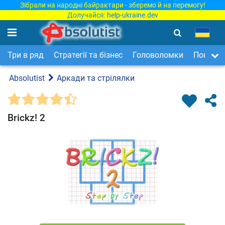
Зібрали на народні байрактари - зберемо й на перемогу!
Долучайся:
help-ukraine.dev
Три в ряд
Стратегії та бізнес
Головоломки
Пошук п
Absolutist
Аркади та стрілялки
Brickz! 2