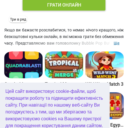
ГРАТИ ОНЛАЙН
Три в ряд
Якщо ви бажаєте розслабитися, то немає нічого кращого, ніж
безкоштовні кульки онлайн, в які можна грати без обмеження
часу. Представляємо вам головоломку Bubble Pop Butterfly, в
Ще
якій на вас чекають заспокійлива східна музика, чарівні
пейзажі і більше 300 рівнів гри для дівчаток! Мета гри кульки
онлайн – лопати бульбашки і випустити красивих метеликів і
світлячків. Продемонструйте своє вміння стріляти
бульбашками і спробуйте набрати найбільшу кількість очок.
Не проґавте шанс зіграти в цю улюблену фанатами казуальну
Quadrablast
Tropical Merge
Wild West Match 3
гру!
Цей сайт використовує cookie-файли, щоб
покращити роботу та підвищити ефективність
сайту. При навігації по нашому веб-сайту Ви
погоджуєтесь з тим, що ми зберігаємо та
використовуємо cookies на Вашому пристрої
Bubblez!
Forest Match 4
Wonders of Egypt Match
для покращення користування даним сайтом.