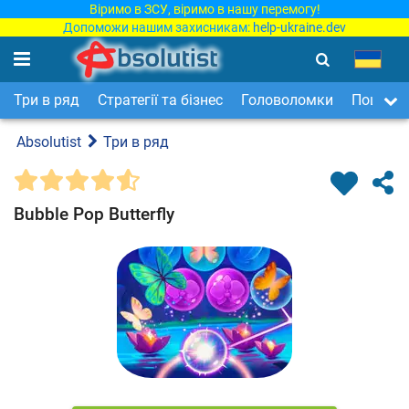
Віримо в ЗСУ, віримо в нашу перемогу!
Допоможи нашим захисникам:
help-ukraine.dev
Три в ряд
Стратегії та бізнес
Головоломки
Пошук п
Absolutist
Три в ряд
Bubble Pop Butterfly