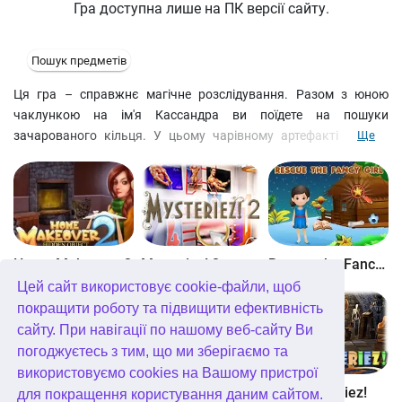
Гра доступна лише на ПК версії сайту.
Пошук предметів
Ця гра – справжнє магічне розслідування. Разом з юною
чаклункою на ім'я Кассандра ви поїдете на пошуки
зачарованого кільця. У цьому чарівному артефакті таїться
Ще
сила її предків, без якої будь-який маг втрачає свої здібності.
На вас чекає дивовижний коктейль з пошуку предметів,
розгадування загадок та вирішення головоломок. Незабаром
Кассандра навчиться пророкувати майбутнє: дізнайтеся, які
несподіванки готує вам наступний день!
Home Makeover 2
Mysteriez! 2
Rescue the Fancy Girl
Цей сайт використовує cookie-файли, щоб
покращити роботу та підвищити ефективність
сайту. При навігації по нашому веб-сайту Ви
погоджуєтесь з тим, що ми зберігаємо та
використовуємо cookies на Вашому пристрої
Find the School Bag
Find the Gift Box
ABC Mysteriez!
для покращення користування даним сайтом.