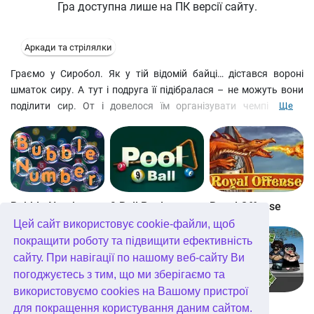
Гра доступна лише на ПК версії сайту.
Аркади та стрілялки
Граємо у Сиробол. Як у тій відомій байці… дістався вороні
шматок сиру. А тут і подруга її підібралася – не можуть вони
поділити сир. От і довелося їм організувати чемпіонат із
Ще
сирболу, щоб приз дістався найсильнішому. Пропонуємо і Вам
взяти участь у цій кумедній грі. З самими серйозними
правилами. Вам знадобиться Flash 8 plug-in від Macromedia,
щоб грати.
Bubble Number
9 Ball Pool
Royal Offense
Цей сайт використовує cookie-файли, щоб
покращити роботу та підвищити ефективність
сайту. При навігації по нашому веб-сайту Ви
погоджуєтесь з тим, що ми зберігаємо та
використовуємо cookies на Вашому пристрої
Blockz!
Королівство Кітта
Go Repo
для покращення користування даним сайтом.