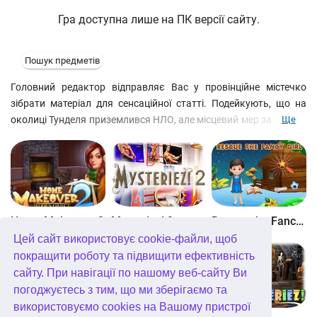
Гра доступна лише на ПК версії сайту.
Пошук предметів
Головний редактор відправляє Вас у провінційне містечко
зібрати матеріал для сенсаційної статті. Подейкують, що на
околиці Тунделя приземлився НЛО, але місцевий мер замовчує
Ще
подробиці події. Дослідіть місто вздовж і впоперек, щоб знайти
мера та вивести його на чисту воду.
Home Makeover 2
Mysteriez! 2
Rescue the Fancy Girl
Цей сайт використовує cookie-файли, щоб
покращити роботу та підвищити ефективність
сайту. При навігації по нашому веб-сайту Ви
погоджуєтесь з тим, що ми зберігаємо та
використовуємо cookies на Вашому пристрої