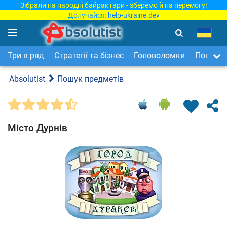
Зібрали на народні байрактари - зберемо й на перемогу!
Долучайся:
help-ukraine.dev
Три в ряд
Стратегії та бізнес
Головоломки
Пошук п
Absolutist
Пошук предметів
Місто Дурнів