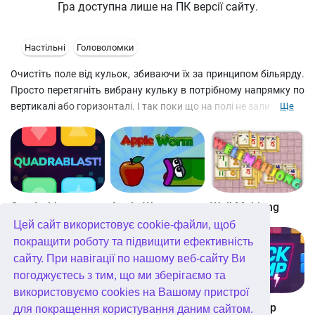
Гра доступна лише на ПК версії сайту.
Настільні
Головоломки
Очистіть поле від кульок, збиваючи їх за принципом більярду.
Просто перетягніть вибрану кульку в потрібному напрямку по
вертикалі або горизонталі. І так поки що на полі не залишиться
Ще
лише одна куля.
Quadrablast
Apple Worm
Well Mahjong
Цей сайт використовує cookie-файли, щоб
покращити роботу та підвищити ефективність
сайту. При навігації по нашому веб-сайту Ви
погоджуєтесь з тим, що ми зберігаємо та
використовуємо cookies на Вашому пристрої
Digitz!
The Daily Diagonal Sudoku
Block Champ
для покращення користування даним сайтом.