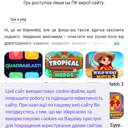
Гра доступна лише на ПК версії сайту.
Три в ряд
Ні, це не Bejeweled, але ця флеш-гра також здатна захопити
надовго. Завдання максимум – очистити все ігрове поле від
дорогоцінного каміння, завдання мінімум – просто набрати
Ще
якомога більше очок. Клікайте по порожніх клітинах поля, так
щоб вліво/вправо/вгору/вниз від обраної клітини знаходилося
хоча б два камені одного кольору.
Quadrablast
Tropical Merge
Wild West Match 3
Цей сайт використовує cookie-файли, щоб
покращити роботу та підвищити ефективність
сайту. При навігації по нашому веб-сайту Ви
погоджуєтесь з тим, що ми зберігаємо та
використовуємо cookies на Вашому пристрої
Bubblez!
Forest Match 4
Wonders of Egypt Match
для покращення користування даним сайтом.