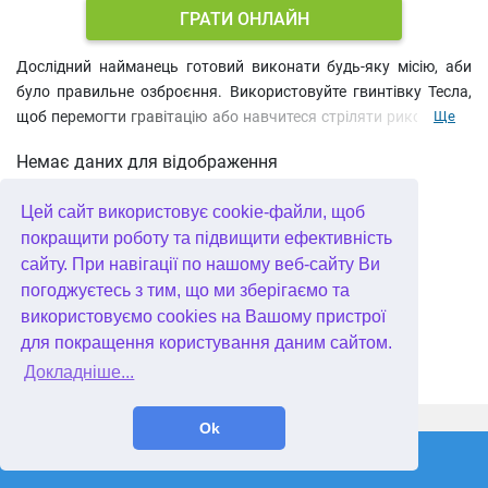
ГРАТИ ОНЛАЙН
Дослідний найманець готовий виконати будь-яку місію, аби
було правильне озброєння. Використовуйте гвинтівку Тесла,
щоб перемогти гравітацію або навчитеся стріляти рикошетом,
Ще
щоб вразити далекі цілі. Прокачуйте навички стрілянини,
Немає даних для відображення
купуйте потужнішу зброю і виконуйте різні місії за солідну
плату.
Цей сайт використовує cookie-файли, щоб
покращити роботу та підвищити ефективність
сайту. При навігації по нашому веб-сайту Ви
погоджуєтесь з тим, що ми зберігаємо та
використовуємо cookies на Вашому пристрої
для покращення користування даним сайтом.
Докладніше...
WellGames.com
QuData.com
Ok
2026 © Absolutist