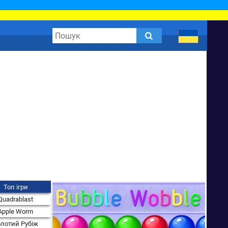
Топ ігри
Quadrablast
Apple Worm
лотий Рубіж