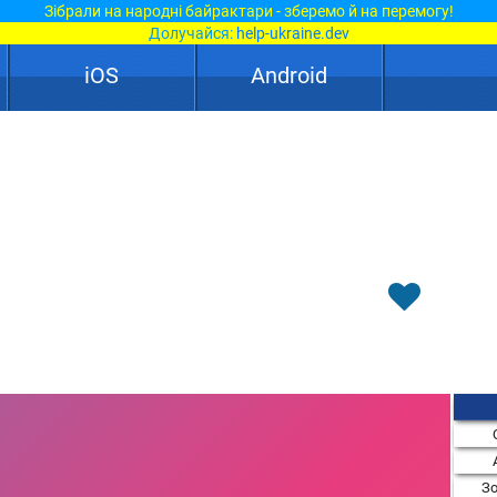
Зібрали на народні байрактари - зберемо й на перемогу!
Долучайся:
help-ukraine.dev
iOS
Android
Зо