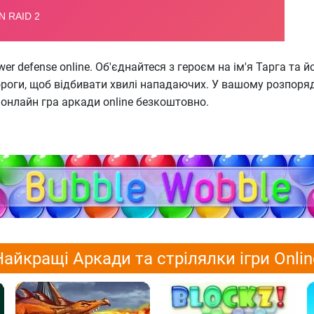
wer defense online. Об'єднайтеся з героєм на ім'я Тарга та
дороги, щоб відбивати хвилі нападаючих. У вашому розпоряд
ді онлайн гра аркади online безкоштовно.
Найкращі Аркади та стрілялки ігри Onlin