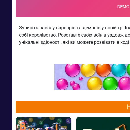
Зупиніть навалу варварів та демонів у новій грі to
собі королівство. Розставте своїх воїнів уздовж 
унікальні здібності, які ви можете розвівати в хо