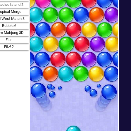
adise Island 2
ropical Merge
d West Match 3
Bubblez!
rm Mahjong 3D
Fitz!
Fitz! 2