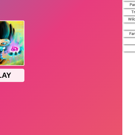
Par
T
Wil
Fa