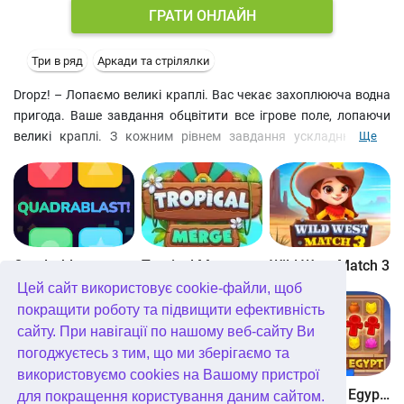
ГРАТИ ОНЛАЙН
Три в ряд
Аркади та стрілялки
Dropz! – Лопаємо великі краплі. Вас чекає захоплююча водна
пригода. Ваше завдання обцвітити все ігрове поле, лопаючи
великі краплі. З кожним рівнем завдання ускладнюється.
Ще
Якщо у вас немає великих крапель, вам доведеться лопаючи
великі краплі, переганяти їх до потрібного місця. Успіхів!
Quadrablast
Tropical Merge
Wild West Match 3
Цей сайт використовує cookie-файли, щоб
покращити роботу та підвищити ефективність
сайту. При навігації по нашому веб-сайту Ви
погоджуєтесь з тим, що ми зберігаємо та
використовуємо cookies на Вашому пристрої
Bubblez!
Forest Match 4
Wonders of Egypt Match
для покращення користування даним сайтом.