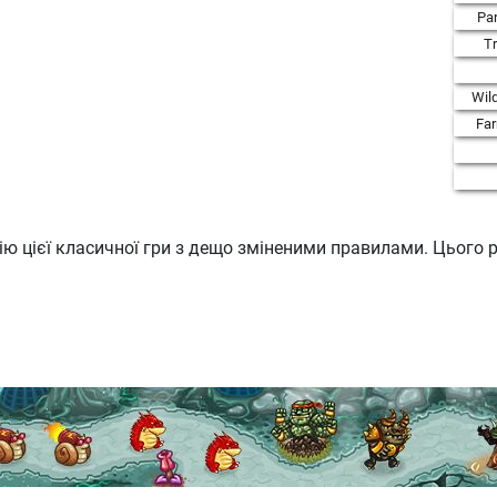
Par
T
Wil
Fa
ю цієї класичної гри з дещо зміненими правилами. Цього р