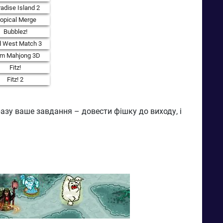
adise Island 2
ropical Merge
Bubblez!
d West Match 3
rm Mahjong 3D
Fitz!
Fitz! 2
азу ваше завдання – довести фішку до виходу, і