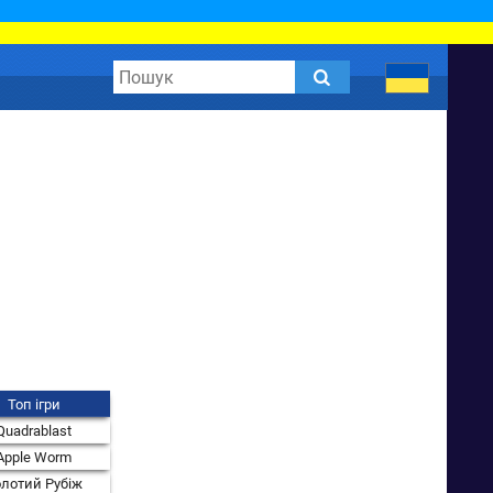
Топ ігри
Quadrablast
Apple Worm
лотий Рубіж