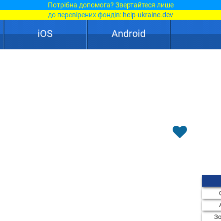
Потрібна допомога? Звертайтеся лише
до перевірених фондів:
help-ukraine.dev
iOS
Android
Зо