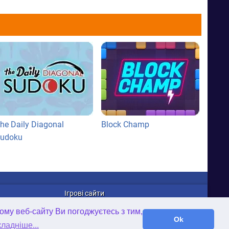
he Daily Diagonal
Block Champ
udoku
Ігрові сайти
WellGames.com
ому веб-сайту Ви погоджуєтесь з тим,
iFamilybooks.com
Ok
ладніше...