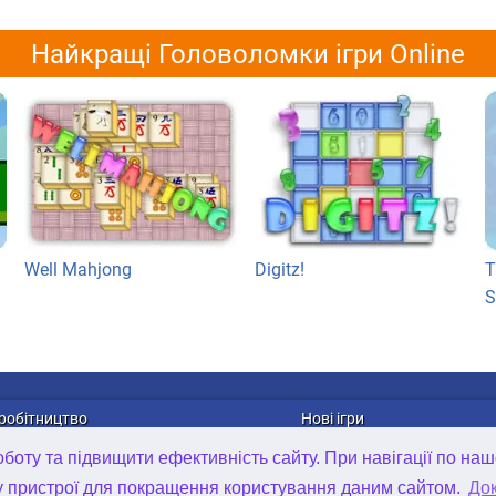
Найкращі Головоломки ігри Online
Well Mahjong
Digitz!
T
S
робітництво
Нові ігри
лама
Онлайн ігри
оту та підвищити ефективність сайту. При навігації по наш
рибуція ігор
Ігри для Android
у пристрої для покращення користування даним сайтом.
Док