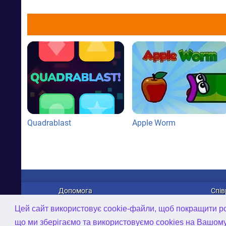
Quadrablast
Apple Worm
Допомога
Спів
Про нас
Рек
Цей сайт використовує cookie-файли, щоб покращити роб
Зв'язатися з нами
Дист
що ми зберігаємо та використовуємо cookies на Вашом