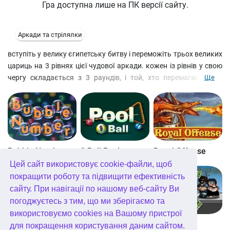
Гра доступна лише на ПК версії сайту.
Аркади та стрілялки
вступіть у велику єгипетську битву і переможіть трьох великих
цариць на 3 рівнях цієї чудової аркади. кожен із рівнів у свою
чергу складається з 3 раундів, і той, хто перемагає тричі,
Ще
виграє у цьому раунді. приготуйтеся до легендарної битви..!
Bubble Number
9 Ball Pool
Royal Offense
Цей сайт використовує cookie-файли, щоб
покращити роботу та підвищити ефективність
сайту. При навігації по нашому веб-сайту Ви
погоджуєтесь з тим, що ми зберігаємо та
використовуємо cookies на Вашому пристрої
Blockz!
Королівство Кітта
Go Repo
для покращення користування даним сайтом.