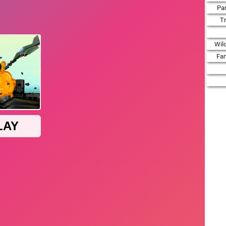
Par
T
Wil
Fa