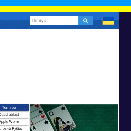
Топ ігри
Quadrablast
Apple Worm
лотий Рубіж