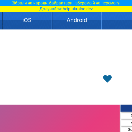
Зібрали на народні байрактари - зберемо й на перемогу!
Долучайся:
help-ukraine.dev
iOS
Android
Зо