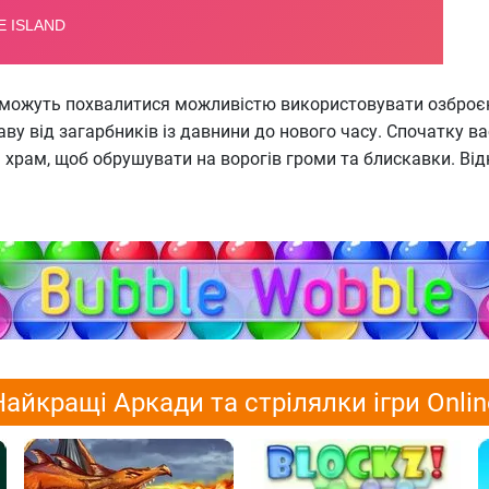
 можуть похвалитися можливістю використовувати озброєння
ву від загарбників із давнини до нового часу. Спочатку ва
 храм, щоб обрушувати на ворогів громи та блискавки. Від
Найкращі Аркади та стрілялки ігри Onlin