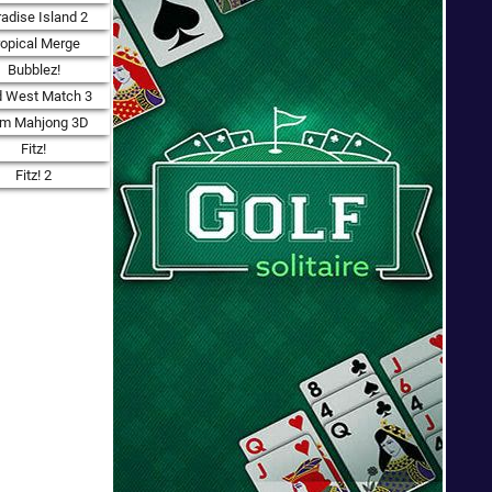
adise Island 2
ropical Merge
Bubblez!
d West Match 3
rm Mahjong 3D
Fitz!
Fitz! 2