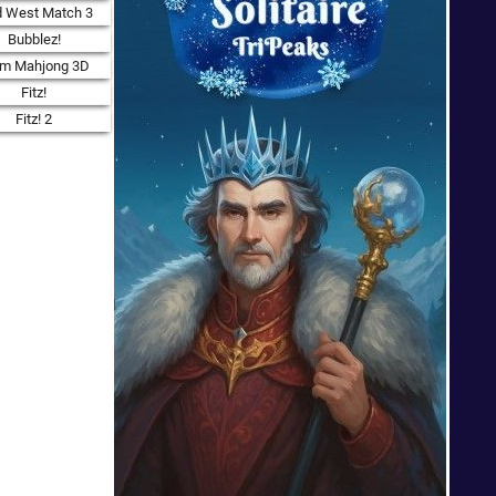
d West Match 3
Bubblez!
rm Mahjong 3D
Fitz!
Fitz! 2