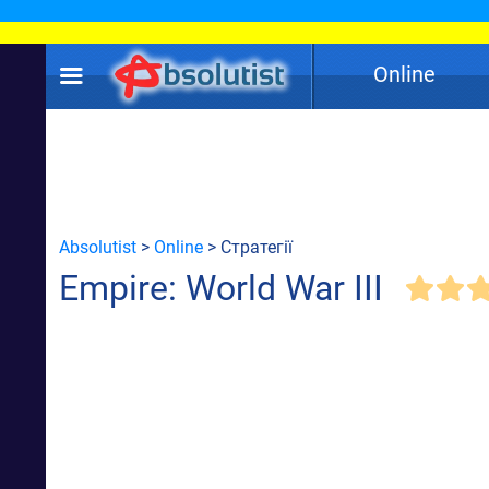
Online
Absolutist
>
Online
> Стратегії
Empire: World War III