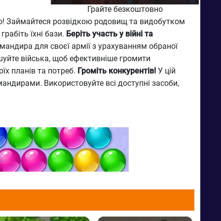
Грайте безкоштовно
бою! Займайтеся розвідкою родовищ та видобутком
грабіть їхні бази.
Беріть участь у війні та
омандира для своєї армії з урахуванням обраної
іпшуйте війська, щоб ефективніше громити
оїх планів та потреб.
Громіть конкурентів!
У цій
мандирами. Використовуйте всі доступні засоби,