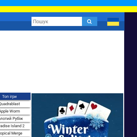
Топ ігри
Quadrablast
Apple Worm
лотий Рубіж
adise Island 2
ropical Merge