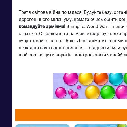
Третя світова війна почалася! Будуйте базу, орг
дорогоцінного міленіуму, намагаючись обійти конку
командуйте арміями!
В Empire: World War III нав
стратегії. Створюйте та навчайте відразу кілька а
супротивника на полі бою. Досліджуйте економічні, 
нещадній війні ваше завдання – підірвати сили су
щоб розтрощити ворогів і контролювати якнайбіл