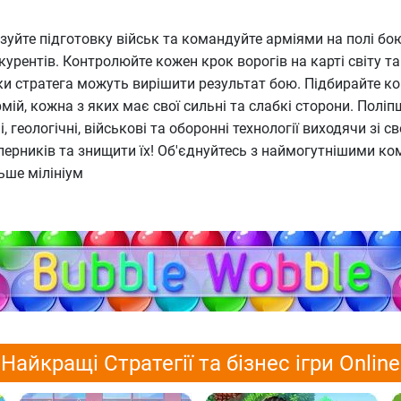
анізуйте підготовку військ та командуйте арміями на полі 
рентів. Контролюйте кожен крок ворогів на карті світу та 
ички стратега можуть вирішити результат бою. Підбирайте к
рмій, кожна з яких має свої сильні та слабкі сторони. Пол
геологічні, військові та оборонні технології виходячи зі св
перників та знищити їх! Об'єднуйтесь з наймогутнішими ко
ьше мілініум
Найкращі Стратегії та бізнес ігри Online