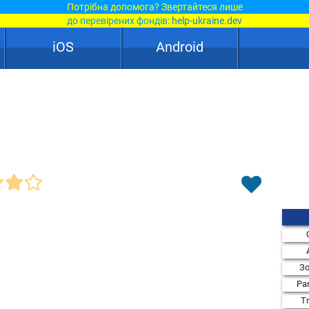
Потрібна допомога? Звертайтеся лише
до перевірених фондів:
help-ukraine.dev
iOS
Android
Зо
Par
T