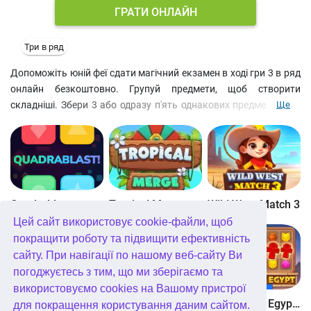
ГРАТИ ОНЛАЙН
Три в ряд
Допоможіть юній феї сдати магічний екзамен в ході гри 3 в ряд
онлайн безкоштовно. Групуй предмети, щоб створити
складніші. Збери 3 або одразу п'ять однакових предметів, аби
Ще
отримати один чи два складніших відповідно. Виконуй квести
та зустрічай казкових персонажів. Є в цій грі 3 в ряд і
фантастичні звірі: дракони та єдинороги. Фея-хресна буде
вашою наставницею та допоможе з виконанням певних
завдань, що потребують багато часу та енергії. Відшукуйте
скриньки зі скарбами та ключі, щоб відкривати нові землі
Quadrablast
Tropical Merge
Wild West Match 3
магічного королівства. Спробуйтакож й інші ігри merge онлайн
Цей сайт використовує cookie-файли, щоб
безкоштовно.
покращити роботу та підвищити ефективність
сайту. При навігації по нашому веб-сайту Ви
погоджуєтесь з тим, що ми зберігаємо та
використовуємо cookies на Вашому пристрої
Bubblez!
Forest Match 4
Wonders of Egypt Match
для покращення користування даним сайтом.