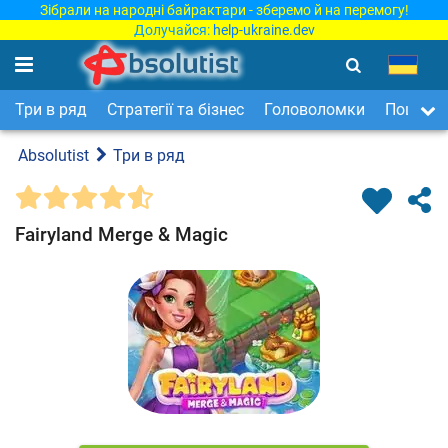
Зібрали на народні байрактари - зберемо й на перемогу!
Долучайся:
help-ukraine.dev
Три в ряд
Стратегії та бізнес
Головоломки
Пошук п
Absolutist
Три в ряд
Fairyland Merge & Magic