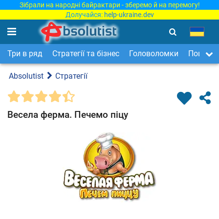
Зібрали на народні байрактари - зберемо й на перемогу!
Долучайся:
help-ukraine.dev
Три в ряд
Стратегії та бізнес
Головоломки
Пошук п
Absolutist
Стратегії
Весела ферма. Печемо піцу