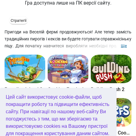
Гра доступна лише на ПК версії сайту.
Стратегії
Пригоди на Веселій фермі продовжуються! Але тепер замість
традиційних пирогів і кексів ви будете готувати справжнісіньку
піцу. Для початку навчитеся виробляти необхідні продукти у
Ще
потрібній кількості. Всі вони будуть потрібні для випічки 6
різних сортів піци. На вас чекають 90 чудово збалансованих
рівнів, дивовижно барвиста графіка, цікавий ігровий процес,
ціла купа нових нагород і кумедні персонажі.
Paradise Island 2
Cooking Festival
Building Rush 2
Цей сайт використовує cookie-файли, щоб
покращити роботу та підвищити ефективність
сайту. При навігації по нашому веб-сайту Ви
погоджуєтесь з тим, що ми зберігаємо та
використовуємо cookies на Вашому пристрої
Boom Town
Dangerous Adventure
The Smurfs Cooking
для покращення користування даним сайтом.