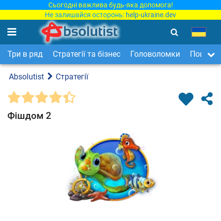
Сьогодні важлива будь-яка допомога!
Не залишайся осторонь:
help-ukraine.dev
Три в ряд
Стратегії та бізнес
Головоломки
Пошук п
Absolutist
Стратегії
Фішдом 2