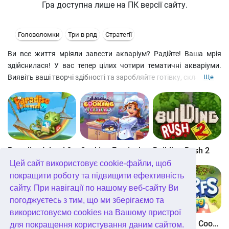
Гра доступна лише на ПК версії сайту.
Головоломки
Три в ряд
Стратегії
Ви все життя мріяли завести акваріум? Радійте! Ваша мрія
здійснилася! У вас тепер цілих чотири тематичні акваріуми.
Виявіть ваші творчі здібності та заробляйте готівку, складаючи
Ще
на ігровому полі ланцюжки з однакових фішок. На виручені
гроші купуйте стильні прикраси та обладнання, підберіть
компанію з різнокольорових рибок, черепашок та іншої
живності, і вам по праву дістанеться золотий кубок
найкращого аквадизайнера!
Paradise Island 2
Cooking Festival
Building Rush 2
Цей сайт використовує cookie-файли, щоб
покращити роботу та підвищити ефективність
сайту. При навігації по нашому веб-сайту Ви
погоджуєтесь з тим, що ми зберігаємо та
використовуємо cookies на Вашому пристрої
Boom Town
Dangerous Adventure
The Smurfs Cooking
для покращення користування даним сайтом.