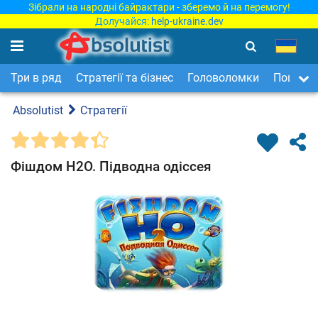
Зібрали на народні байрактари - зберемо й на перемогу!
Долучайся:
help-ukraine.dev
Три в ряд
Стратегії та бізнес
Головоломки
Пошук п
Absolutist
Стратегії
Фішдом H2O. Підводна одіссея