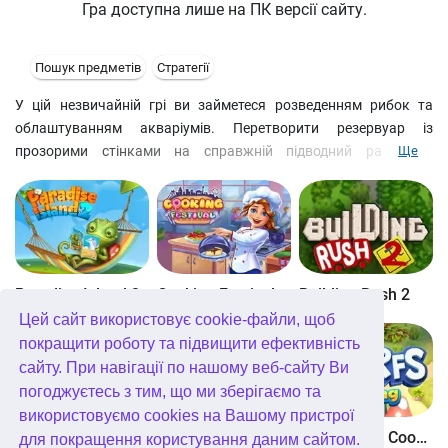
Гра доступна лише на ПК версії сайту.
Пошук предметів
Стратегії
У цій незвичайній грі ви займетеся розведенням рибок та
облаштуванням акваріумів. Перетворити резервуар із
прозорими стінками на справжній підводний рай буде
Ще
непросто! Щоб роздобути кошти для придбання апаратури та
нових мешканців акваріума, вам доведеться неодноразово
поринути з аквалангом на дно моря. На вас чекає оригінальна
суміш пошуку предметів та економічної стратегії, від якої
неможливо відірватися!
Paradise Island 2
Cooking Festival
Building Rush 2
Цей сайт використовує cookie-файли, щоб
покращити роботу та підвищити ефективність
сайту. При навігації по нашому веб-сайту Ви
погоджуєтесь з тим, що ми зберігаємо та
використовуємо cookies на Вашому пристрої
Boom Town
Dangerous Adventure
The Smurfs Cooking
для покращення користування даним сайтом.