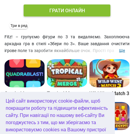
ГРАТИ ОНЛАЙН
Три в ряд
Fitz! – групуємо фігури по 3 та видаляємо. Захоплююча
аркадна гра в стилі «Збери по 3». Ваше завдання очистити
ігрове поле та заробити якнайбільше очок. Прості правила та
Ще
веселий геймплей забезпечать вам захоплююче проведення
часу. А можливість змагатися з гравцями в інтернеті робить
цю гру поза конкуренцією.
Quadrablast
Tropical Merge
Wild West Match 3
Цей сайт використовує cookie-файли, щоб
покращити роботу та підвищити ефективність
сайту. При навігації по нашому веб-сайту Ви
погоджуєтесь з тим, що ми зберігаємо та
використовуємо cookies на Вашому пристрої