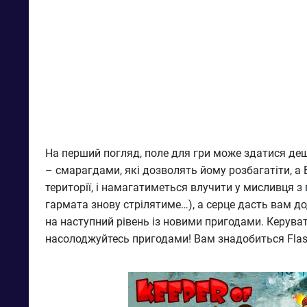
На перший погляд, поле для гри може здатися дещ
– смарагдами, які дозволять йому розбагатіти, а В
території, і намагатиметься влучити у мисливця з
гармата знову стрілятиме…), а серце дасть вам дод
на наступний рівень із новими пригодами. Керува
насолоджуйтесь пригодами! Вам знадобиться Flash 