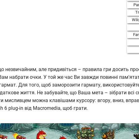
Par
T
Wil
Fa
о незвичайним, але придивіться – правила гри досить про
ам набрати очки. У той же час Ви завжди повинні пам'ятати п
 гармат. Для того, щоб заморозити гармату, використовуйт
аткове життя. Не забувайте, що Ваша мета – зібрати всі сма
ти мисливцем можна клавішами курсору: вгору, вниз, вправ
6 plug-in від Macromedia, щоб грати.