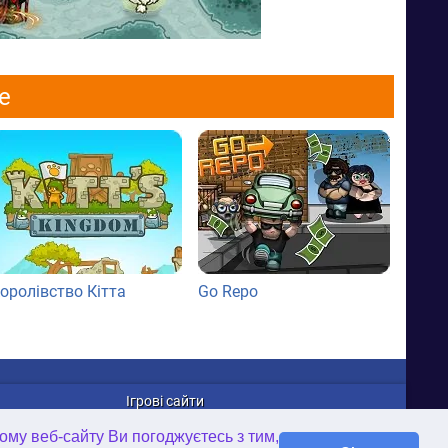
e
оролівство Кітта
Go Repo
Ігрові сайти
WellGames.com
ому веб-сайту Ви погоджуєтесь з тим,