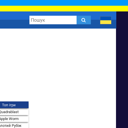
Топ ігри
Quadrablast
Apple Worm
лотий Рубіж