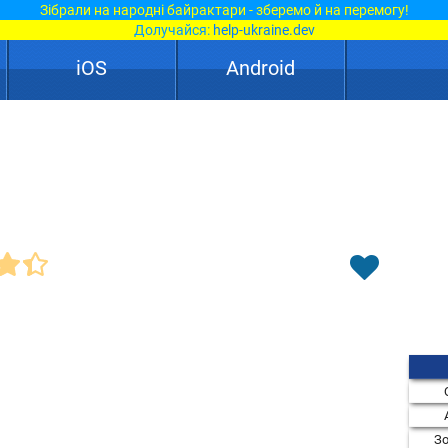
Зібрали на народні байрактари - зберемо й на перемогу!
Долучайся:
help-ukraine.dev
iOS
Android
Зо