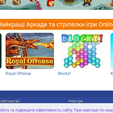
Найкращі Аркади та стрілялки ігри Onlin
Royal Offense
Blockz!
К
робітництво
Нові ігри
лама
Онлайн ігри
оту та підвищити ефективність сайту. При навігації по наш