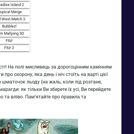
adise Island 2
ropical Merge
d West Match 3
Bubblez!
rm Mahjong 3D
Fitz!
Fitz! 2
сті! На полі мисливець за дорогоцінним камінням
ро охорону, яка день і ніч стоїть на варті цієї
е шматочок льоду (на жаль, коли лід розтане,
рагди: як тільки Ви зберете їх усі, Ви перейдете
о та вліво. Пам'ятайте про правила та