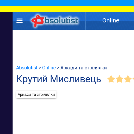
Online
Absolutist
>
Online
> Аркади та стрілялки
Крутий Мисливець
Аркади та стрілялки