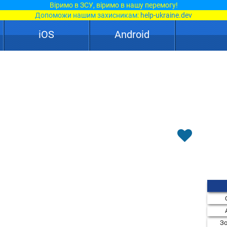
Віримо в ЗСУ, віримо в нашу перемогу!
Допоможи нашим захисникам:
help-ukraine.dev
iOS
Android
Зо