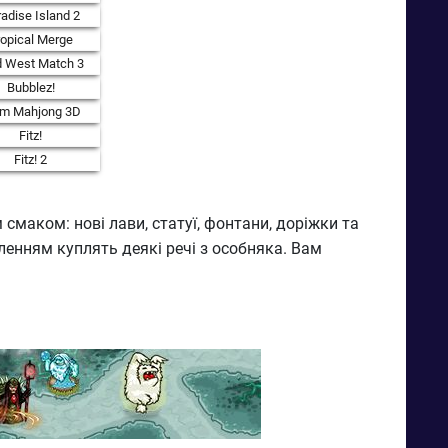
adise Island 2
ropical Merge
d West Match 3
Bubblez!
rm Mahjong 3D
Fitz!
Fitz! 2
смаком: нові лави, статуї, фонтани, доріжки та
ленням куплять деякі речі з особняка. Вам