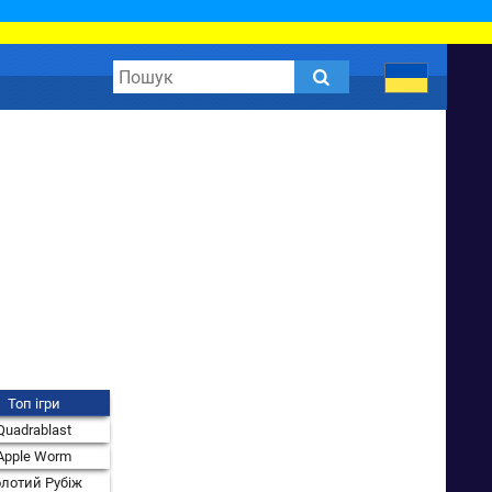
Топ ігри
Quadrablast
Apple Worm
лотий Рубіж