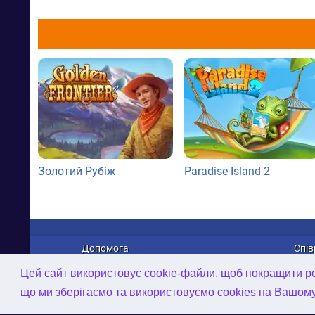
Золотий Рубіж
Paradise Island 2
Допомога
Спів
Про нас
Рек
Цей сайт використовує cookie-файли, щоб покращити роб
Зв'язатися з нами
Дист
що ми зберігаємо та використовуємо cookies на Вашом
Політика конфіденційності
Робо
AI-інструменти
2D/3