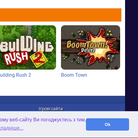
uilding Rush 2
Boom Town
Ігрові сайти
WellGames.com
ому веб-сайту Ви погоджуєтесь з тим,
iFamilybooks.com
Ok
ладніше...
Time-Gap.com
Twisted-Worlds.com