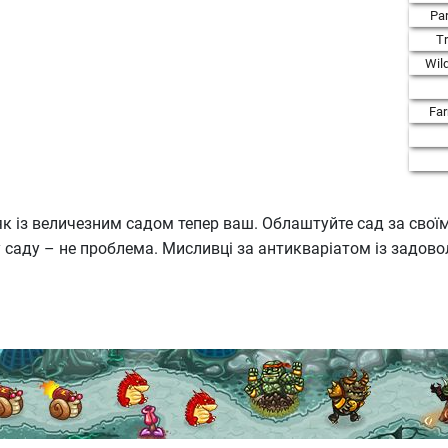
Par
T
Wil
Fa
 із величезним садом тепер ваш. Облаштуйте сад за своїм 
 саду – не проблема. Мисливці за антикваріатом із задово