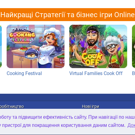
Найкращі Стратегії та бізнес ігри Online
Cooking Festival
Virtual Families Cook Off
B
робітництво
Нові ігри
лама
Онлайн ігри
оту та підвищити ефективність сайту. При навігації по наш
рибуція ігор
Ігри для Android
у пристрої для покращення користування даним сайтом.
Док
та в компанії
Ігри для iOS
D Art Outsourcing