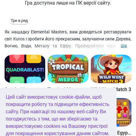
Гра доступна лише на ПК версії сайту.
Три в ряд
Як нащадку Elemental Masters, вам доведеться реставрувати
світ Kuros і зробити його прекрасним, залучаючи сили Дерева,
Вогню, Води, Металу та Ефіру. Пробирайтеся через шари
Ще
каміння, щоб розкрити загадку знаків. 14 інтерактивних фігур і
125 традиційних рівнів Quest Mode змусять вас неабияк
попрацювати. В Action Mode буде потрібна ваша майстерність і
рефлекси, вам пропонується 130 рівнів. Врятуйте Kuros доки
не пізно!
Quadrablast
Tropical Merge
Wild West Match 3
Цей сайт використовує cookie-файли, щоб
покращити роботу та підвищити ефективність
сайту. При навігації по нашому веб-сайту Ви
погоджуєтесь з тим, що ми зберігаємо та
використовуємо cookies на Вашому пристрої
Bubblez!
Forest Match 4
Wonders of Egypt Match
для покращення користування даним сайтом.