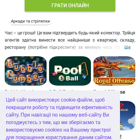
ГРАТИ ОНЛАЙН
Аркади та стрілялки
Час – це гроші! Це вам підтвердить будь-який колектор. Трійця
агентів здатна винести все найцінніше з квартири, складу,
ресторану (потрібне підкреслити) за мінімум часу. Господарі
Ще
проти? То не треба з ними церемонитися. Не дарма ж у вас у
команді є й міцний хлопець. Любите безкоштовні аркадні ігри із
долею чорного гумору? Тоді цей онлайн-платформер вам
сподобається.
Bubble Number
9 Ball Pool
Royal Offense
Цей сайт використовує cookie-файли, щоб
покращити роботу та підвищити ефективність
сайту. При навігації по нашому веб-сайту Ви
погоджуєтесь з тим, що ми зберігаємо та
використовуємо cookies на Вашому пристрої
Blockz!
Королівство Кітта
Into Space 2
для покращення користування даним сайтом.