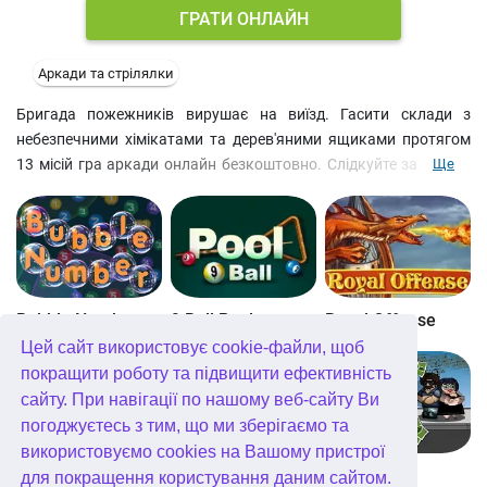
ГРАТИ ОНЛАЙН
Аркади та стрілялки
Бригада пожежників вирушає на виїзд. Гасити склади з
небезпечними хімікатами та дерев'яними ящиками протягом
13 місій гра аркади онлайн безкоштовно. Слідкуйте за рівнем
Ще
води та не наближуйтесь до вогню на небезпечну відстань.
Стати справжнім героєм і спробуйте другий платформер серії,
Infeerno: Meltdown.
Bubble Number
9 Ball Pool
Royal Offense
Цей сайт використовує cookie-файли, щоб
покращити роботу та підвищити ефективність
сайту. При навігації по нашому веб-сайту Ви
погоджуєтесь з тим, що ми зберігаємо та
використовуємо cookies на Вашому пристрої
Blockz!
Королівство Кітта
Go Repo
для покращення користування даним сайтом.