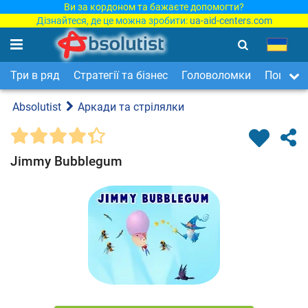
Ви за кордоном та бажаєте допомогти?
Дізнайтеся, де це можна зробити:
ua-aid-centers.com
Три в ряд
Стратегії та бізнес
Головоломки
Пошук п
Absolutist
Аркади та стрілялки
Jimmy Bubblegum