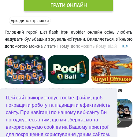
ГРАТИ ОНЛАЙН
Аркади та стрілялки
Головний герой цієї flash ігри avoider онлайн осінь любить
надувати бульбашки з жувальної гумки. Виявляється, з їхньою
допомогою можна літати! Тому допоможіть йому відбиватися
Ще
від ворон (ось точно злі птахи) і уникати єнотиків (так, вони
теж злі і теж літають). Ловіть жовті кульки, щоб наповнити
міхур повітрям та довше грати онлайн безкоштовно. Тим
більше, що польоти на кулі – 100% хіт як гра аркади для
хлопчиків.
Bubble Number
9 Ball Pool
Royal Offense
Цей сайт використовує cookie-файли, щоб
покращити роботу та підвищити ефективність
сайту. При навігації по нашому веб-сайту Ви
погоджуєтесь з тим, що ми зберігаємо та
використовуємо cookies на Вашому пристрої
Blockz!
Королівство Кітта
Go Repo
для покращення користування даним сайтом.