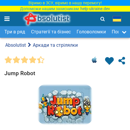
Віримо в ЗСУ, віримо в нашу перемогу!
Допоможи нашим захисникам:
help-ukraine.dev
Три в ряд
Стратегії та бізнес
Головоломки
Пошук п
Absolutist
Аркади та стрілялки
Jump Robot