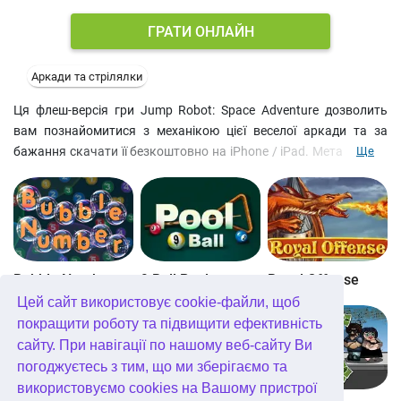
ГРАТИ ОНЛАЙН
Аркади та стрілялки
Ця флеш-версія гри Jump Robot: Space Adventure дозволить
вам познайомитися з механікою цієї веселої аркади та за
бажання скачати її безкоштовно на iPhone / iPad. Мета проста
Ще
– застрибнути якомога вище, попутно збираючи монети та
дорогоцінні камені. На отримані гроші можна купити
оновлення для робота, з якими ваш герой точно дістатися до
космосу.
Bubble Number
9 Ball Pool
Royal Offense
Цей сайт використовує cookie-файли, щоб
покращити роботу та підвищити ефективність
сайту. При навігації по нашому веб-сайту Ви
погоджуєтесь з тим, що ми зберігаємо та
використовуємо cookies на Вашому пристрої