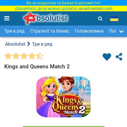
Ви за кордоном та бажаєте допомогти?
Дізнайтеся, де це можна зробити:
ua-aid-centers.com
Три в ряд
Стратегії та бізнес
Головоломки
Пошук п
Absolutist
Три в ряд
Kings and Queens Match 2