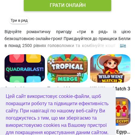
ГРАТИ ОНЛАЙН
Три в ряд
Відчуйте романтичну пригоду «три в ряд» із цією
безкоштовною онлайн-грою! Приєднуйтеся до принцеси Белли
в понад 2500 рівнях головоломки та комбінуйте коштовності
Ще
та корони, щоб знайти приховані скарби. Поєднайте три або
більше однакових предметів, щоб очистити дошку або досягти
іншого рівня, перш ніж у вас закінчаться ходи. Створюйте
потужні бонуси, такі як бомби, молотки та стріли, щоб долати
перешкоди та досягати перемог. Виконуйте щоденні завдання,
щоб отримати додаткові винагороди. Насолоджуйтесь
Quadrablast
Tropical Merge
Wild West Match 3
яскравою мультяшною графікою та чарівною музикою, яка
Цей сайт використовує cookie-файли, щоб
оживляє королівство. Приготуйтеся до веселої пригоди «три в
покращити роботу та підвищити ефективність
ряд», повної сюрпризів!
сайту. При навігації по нашому веб-сайту Ви
погоджуєтесь з тим, що ми зберігаємо та
використовуємо cookies на Вашому пристрої
Bubblez!
Forest Match 4
Wonders of Egypt Match
для покращення користування даним сайтом.