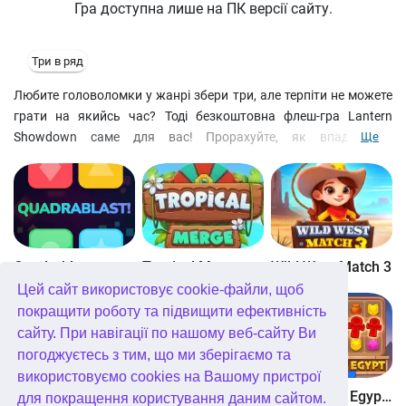
Гра доступна лише на ПК версії сайту.
Три в ряд
Любите головоломки у жанрі збери три, але терпіти не можете
грати на якийсь час? Тоді безкоштовна флеш-гра Lantern
Showdown саме для вас! Прорахуйте, як впадуть ці
Ще
різнокольорові китайські ліхтарики, і за 30 ходів наберіть
якнайбільше очок! У часі вас нік не обмежує. У вашому
розпорядженні багато різних бонусів.
Quadrablast
Tropical Merge
Wild West Match 3
Цей сайт використовує cookie-файли, щоб
покращити роботу та підвищити ефективність
сайту. При навігації по нашому веб-сайту Ви
погоджуєтесь з тим, що ми зберігаємо та
використовуємо cookies на Вашому пристрої
Bubblez!
Forest Match 4
Wonders of Egypt Match
для покращення користування даним сайтом.