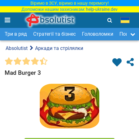
Віримо в ЗСУ, віримо в нашу перемогу!
Допоможи нашим захисникам:
help-ukraine.dev
Три в ряд
Стратегії та бізнес
Головоломки
Пошук п
Absolutist
Аркади та стрілялки
Mad Burger 3