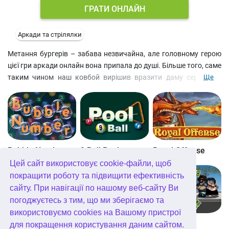
ГРАТИ ОНЛАЙН
Аркади та стрілялки
Метання бургерів – забава незвичайна, але головному герою
цієї гри аркади онлайн вона припала до душі. Більше того, саме
таким чином наш ковбой вирішив вразити даму серця, що
Ще
дивиться на нього з вікна салуна. Використовуйте різні
покращення, щоб запустити свій снаряд якнайдалі. Одним
словом, якщо вам подобаються гра про ковбоїв та індіанців, то
подібні безкоштовні ігри для хлопчиків онлайн можуть вас
зацікавити.
Bubble Number
9 Ball Pool
Royal Offense
Цей сайт використовує cookie-файли, щоб
покращити роботу та підвищити ефективність
сайту. При навігації по нашому веб-сайту Ви
погоджуєтесь з тим, що ми зберігаємо та
використовуємо cookies на Вашому пристрої
Blockz!
Королівство Кітта
Go Repo
для покращення користування даним сайтом.