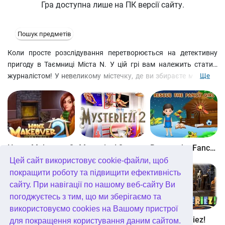
Гра доступна лише на ПК версії сайту.
Пошук предметів
Коли просте розслідування перетворюється на детективну
пригоду в Таємниці Міста N. У цій грі вам належить стати…
журналістом! У невеликому містечку, де ви збираєте матеріал
Ще
для газетної статті, вам доведеться повністю відчути,
наскільки небезпечною може бути ця професія. Адже
безневинне на перший погляд розслідування починає
перетворюватися на справжню детективну пригоду! Ви
познайомитеся з місцевими жителями та їхніми дивностями,
дізнаєтесь секрет Чорного Лотоса та древнього пророцтва, а
Home Makeover 2
Mysteriez! 2
Rescue the Fancy Girl
також відкриєте нові можливості. Вам знадобиться Flash 8
Цей сайт використовує cookie-файли, щоб
plug-in від Macromedia щоб грати.
покращити роботу та підвищити ефективність
сайту. При навігації по нашому веб-сайту Ви
погоджуєтесь з тим, що ми зберігаємо та
використовуємо cookies на Вашому пристрої
Find the School Bag
Find the Gift Box
ABC Mysteriez!
для покращення користування даним сайтом.