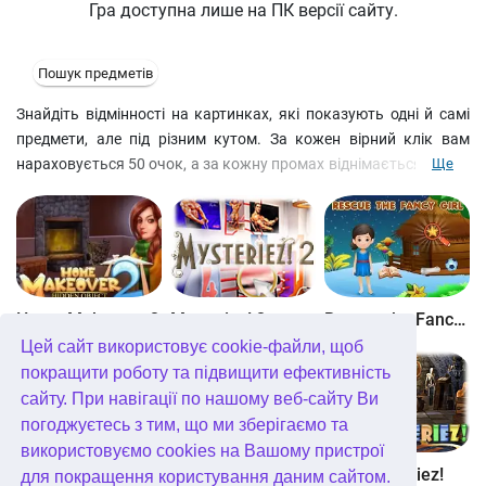
Гра доступна лише на ПК версії сайту.
Пошук предметів
Знайдіть відмінності на картинках, які показують одні й самі
предмети, але під різним кутом. За кожен вірний клік вам
нараховується 50 очок, а за кожну промах віднімається 10. На
Ще
проходження рівня відводиться обмежений час, а за три
невдалі кліки доведеться проходити рівень заново.
Home Makeover 2
Mysteriez! 2
Rescue the Fancy Girl
Цей сайт використовує cookie-файли, щоб
покращити роботу та підвищити ефективність
сайту. При навігації по нашому веб-сайту Ви
погоджуєтесь з тим, що ми зберігаємо та
використовуємо cookies на Вашому пристрої
Find the School Bag
Find the Gift Box
ABC Mysteriez!
для покращення користування даним сайтом.