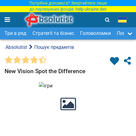
Потрібна допомога? Звертайтеся лише
до перевірених фондів:
help-ukraine.dev
Три в ряд
Стратегії та бізнес
Головоломки
Пошук п
Absolutist
Пошук предметів
New Vision Spot the Difference